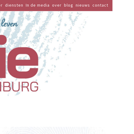
er
diensten
In de media
over
blog
nieuws
contact