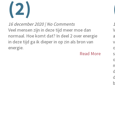
(2)
16 december 2020
|
No Comments
Veel mensen zijn in deze tijd meer moe dan
V
normaal. Hoe komt dat? In deel 2 over energie
a
in deze tijd ga ik dieper in op zin als bron van
v
energie.
o
Read More
s
m
d
d
b