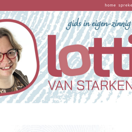
home
sprek