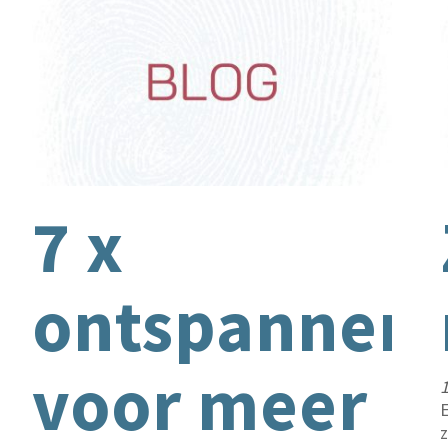
kunstenaar
7 x
ontspannen
voor meer
1
E
z