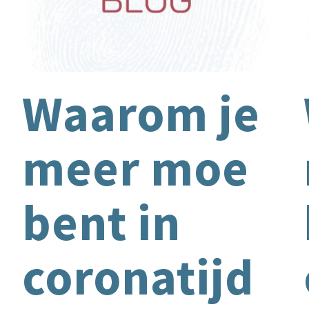
Waarom je
meer moe
bent in
coronatijd