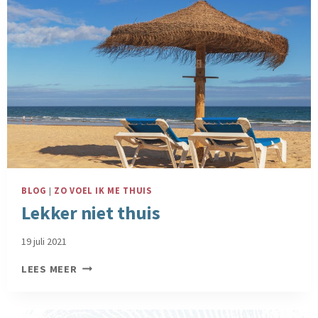
IS
MEER
DAN
WENNEN
BLOG
|
ZO VOEL IK ME THUIS
Lekker niet thuis
19 juli 2021
LEKKER
LEES MEER
NIET
THUIS