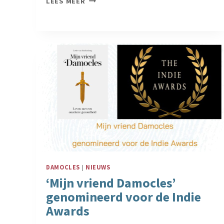
LEES MEER
EEN
ERFELIJKE
HERSENZIEKTE
IN
DE
FAMILIE
DAMOCLES
|
NIEUWS
‘Mijn vriend Damocles’
genomineerd voor de Indie
Awards