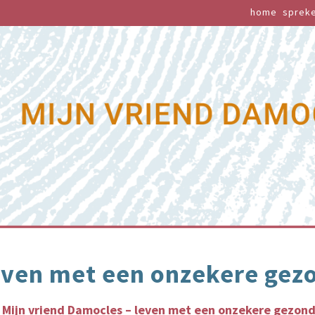
home
sprek
leven met een onzekere gez
k
Mijn vriend Damocles – leven met een onzekere gezon