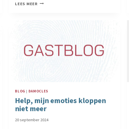
WEBINAR
LEES MEER
‘HOE
WORD
IK
ACTIËNT?”
NU
ONLINE
BLOG
|
DAMOCLES
Help, mijn emoties kloppen
niet meer
20 september 2024