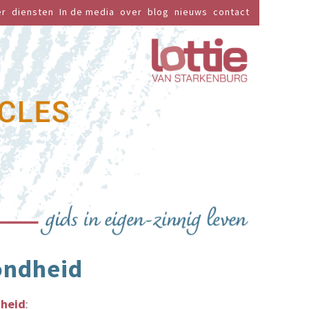
er
diensten
In de media
over
blog
nieuws
contact
ondheid
dheid
: