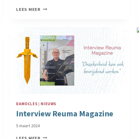
INTERVIEW
LEES MEER
LIBELLE:
NA
VIER
MISKRAMEN
TOCH
WEER
MOEDER
DAMOCLES
|
NIEUWS
Interview Reuma Magazine
5 maart 2024
INTERVIEW
LEES MEER