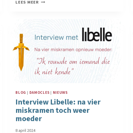
HELP,
LEES MEER
MIJN
EMOTIES
KLOPPEN
NIET
MEER
BLOG
|
DAMOCLES
|
NIEUWS
Interview Libelle: na vier
miskramen toch weer
moeder
8 april 2024