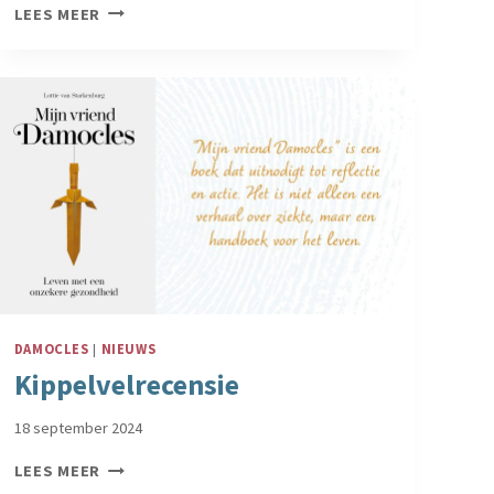
IN
LEES MEER
DE
LIBELLE
GEZOND:
TESTEN
OP
EEN
ERFELIJKE
ZIEKTE?
DAMOCLES
|
NIEUWS
Kippelvelrecensie
18 september 2024
KIPPELVELRECENSIE
LEES MEER