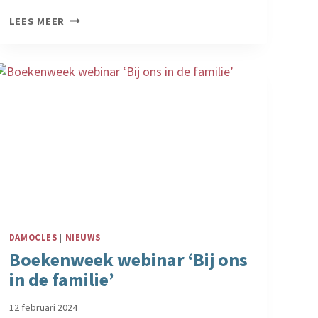
MIJN
LEES MEER
VRIEND
DAMOCLES
IN
HET
LEDENMAGAZINE
VAN
SPIERZIEKTEN
NEDERLAND
DAMOCLES
|
NIEUWS
Boekenweek webinar ‘Bij ons
in de familie’
12 februari 2024