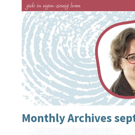
gids in eigen-zinnig leven
Monthly Archives
sep