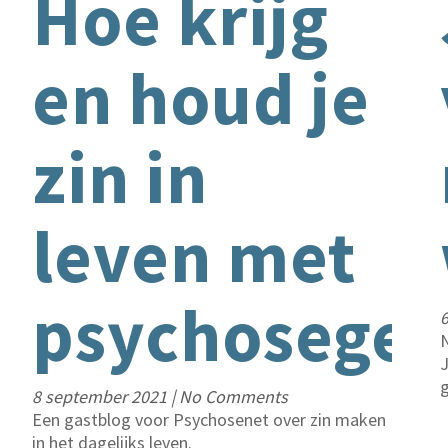
Hoe krijg
en houd je
zin in
leven met
psychosegev
N
J
g
8 september 2021
|
No Comments
Een gastblog voor Psychosenet over zin maken
in het dagelijks leven.