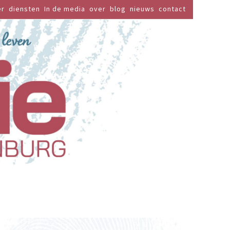
er
diensten
In de media
over
blog
nieuws
contact