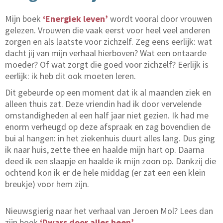
Mijn boek
‘Energiek leven’
wordt vooral door vrouwen
gelezen. Vrouwen die vaak eerst voor heel veel anderen
zorgen en als laatste voor zichzelf. Zeg eens eerlijk: wat
dacht jij van mijn verhaal hierboven? Wat een ontaarde
moeder? Of wat zorgt die goed voor zichzelf? Eerlijk is
eerlijk: ik heb dit ook moeten leren.
Dit gebeurde op een moment dat ik al maanden ziek en
alleen thuis zat. Deze vriendin had ik door vervelende
omstandigheden al een half jaar niet gezien. Ik had me
enorm verheugd op deze afspraak en zag bovendien de
bui al hangen: in het ziekenhuis duurt alles lang. Dus ging
ik naar huis, zette thee en haalde mijn hart op. Daarna
deed ik een slaapje en haalde ik mijn zoon op. Dankzij die
ochtend kon ik er de hele middag (er zat een een klein
breukje) voor hem zijn.
Nieuwsgierig naar het verhaal van Jeroen Mol? Lees dan
zijn boek
‘Dwars door alles heen’
.