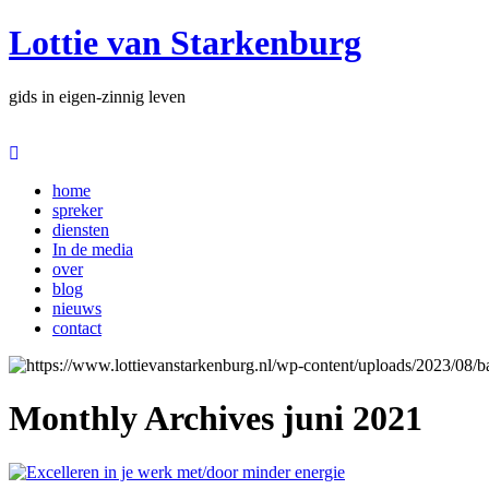
Lottie van Starkenburg
gids in eigen-zinnig leven
home
spreker
diensten
In de media
over
blog
nieuws
contact
Monthly Archives
juni 2021