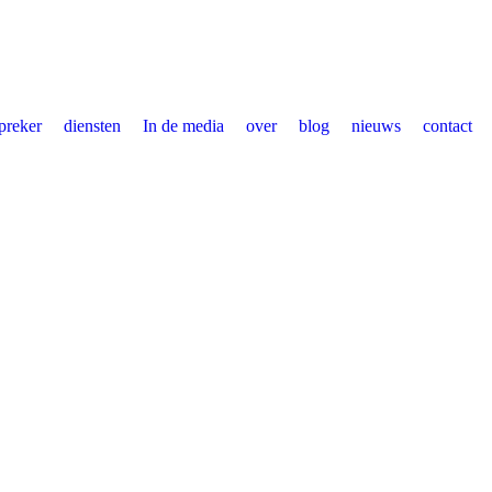
preker
diensten
In de media
over
blog
nieuws
contact