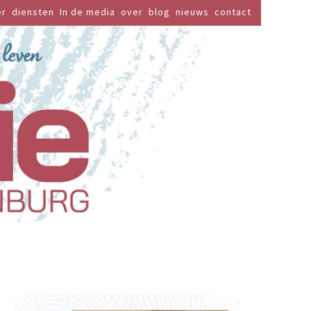
er
diensten
In de media
over
blog
nieuws
contact