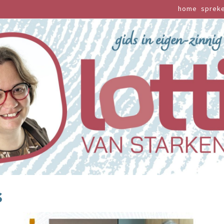
home
sprek
s