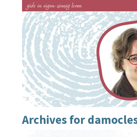
gids in eigen-zinnig leven
Archives for
damocle