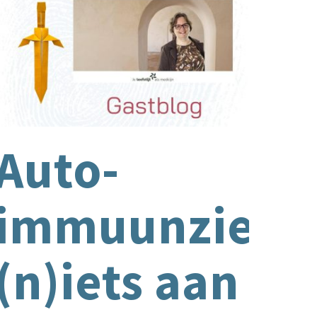
k
Auto-
immuunziekt
(n)iets aan