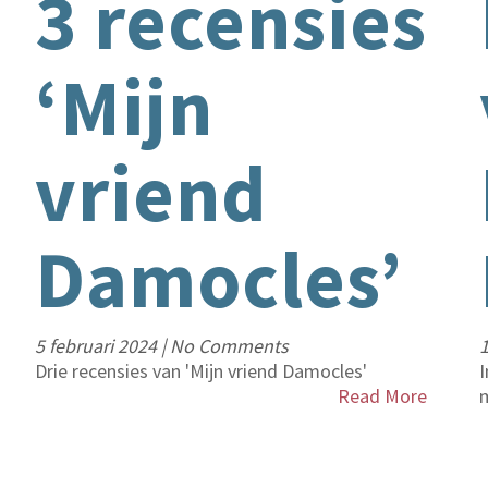
3 recensies
‘Mijn
vriend
Damocles’
5 februari 2024
|
No Comments
1
Drie recensies van 'Mijn vriend Damocles'
I
Read More
m